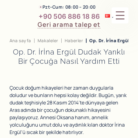
Pzt–Cum: 08:00 – 20:00
+90 506 886 18 86
Geri arama talep et
HIZMETLER
Ana sayfa
Makaleler
Haberler
Op. Dr. İrİna Ergül Du
Op. Dr. İrİna Ergül Dudak Yarıklı
HAKKIMDA
Bir Çocuğa Nasıl Yardım Etti
YORUMLAR
İLETIŞIM
Çocuk doğum hikayeleri her zaman duygularla
doludur ve bunların hepsi kolay değildir. Bugün, yarık
dudak teşhisiyle 28 Kasım 2014’te dünyaya gelen
Aras adında bir çocuğun dokunaklı hikayesini
paylaşıyoruz. Annesi Oksana hanım, annelik
yolculuğunu umut dolu ve aydınlık kılan doktor İrina
Ergül’ü sıcak bir şekilde hatırlıyor.