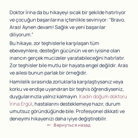
Doktor İrina da bu hikayeyi sıcak bir şekilde hatırlıyor
ve çocuğun başarılarına içtenlikle seviniyor: “Bravo,
Aras! Aynen devam! Sağlık ve yeni başarılar
diliyorum.”
Bu hikaye, zor teşhislerle karşılaşan tüm
ebeveynlere, desteğin gücünün ve en iyisine olan
inancın gerçek mucizeler yaratabileceğini hatırlatır.
Zor teşhisler bile mutlu bir hayata engel değildir. Aras
ve ailesi bunun parlak bir örneğidir.
Hamilelik sırasında zorluklarla karşılaştıysanız veya
korku ve endişe uyandıran bir teşhis öğrendiyseniz,
duygularınızla yalnız kalmayın.
Kadın doğum doktoru
İrina Ergül
, hastalarını desteklemeye hazır, durum
umutsuz göründüğünde bile. Profesyonel dikkati ve
deneyimi hikayenizi daha iyiye değiştirebilir.
Вернуться назад