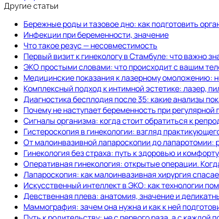
Другие статьи
Бережные роды и тазовое дно: как подготовить орга
Инфекции при беременности, значение
Что такое резус — несовместимость
Первый визит к гинекологу в Стамбуле: что важно зн
ЭКО простыми словами: что происходит с вашим тело
Медицинские показания к лазерному омоложению: н
Комплексный подход к интимной эстетике: лазер, пи
Диагностика бесплодия после 35: какие анализы по
Почему не наступает беременность при регулярной 
Сигналы организма: когда стоит обратиться к репро
Гистероскопия в гинекологии: взгляд практикующег
От малоинвазивной лапароскопии до лапаротомии: 
Гинекология без страха: путь к здоровью и комфорт
Оперативная гинекология: открытые операции. Когд
Лапароскопия: как малоинвазивная хирургия спаса
Искусственный интеллект в ЭКО: как технологии пом
Девственная плева: анатомия, значение и деликат
Маммография: зачем она нужна и как к ней подготов
Путь к родительству: не с первого раза, а с каждой 