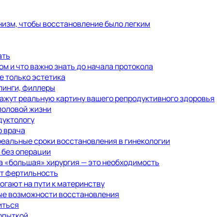
низм, чтобы восстановление было легким
ать
м и что важно знать до начала протокола
е только эстетика
линги, филлеры
кажут реальную картину вашего репродуктивного здоровья
половой жизни
дуктологу
о врача
реальные сроки восстановления в гинекологии
у без операции
а «большая» хирургия — это необходимость
ет фертильность
огают на пути к материнству
ные возможности восстановления
иться
попыткой