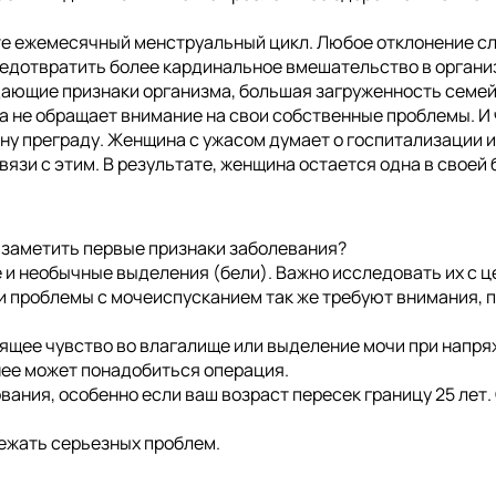
те ежемесячный менструальный цикл. Любое отклонение 
предотвратить более кардинальное вмешательство в орган
ающие признаки организма, большая загруженность семей
 не обращает внимание на свои собственные проблемы. И 
ну преграду. Женщина с ужасом думает о госпитализации и
вязи с этим. В результате, женщина остается одна в своей
 заметить первые признаки заболевания?
 и необычные выделения (бели). Важно исследовать их с 
и проблемы с мочеиспусканием так же требуют внимания, п
ящее чувство во влагалище или выделение мочи при напряж
нее может понадобиться операция.
ния, особенно если ваш возраст пересек границу 25 лет.
ежать серьезных проблем.