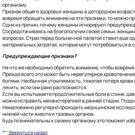
организму.
Признак общего здоровья женщины в детородном возрас
вовремя обращать внимание на эти признаки, то можно 
Одна из причин, почему женщины игнорируют предупрежд
Сосредотачиваясь на благополучии своей семьи, женщина
вопросах. Страх перед больничной палатой ставит еще од
материальных затратах, которые могут потребоваться в с
Предупреждающие признаки?
На что же необходимо обратить внимание, чтобы вовремя
Прежде всего это может быть нерегулярное кровотечение
болями. Необычная утомляемость, тяжелая потеря крови 
лечить, если они рано распознаются.
Если вы испытываете продолжительные боли в спине, дав
можно исправить механотерапией в ранней стадии. Позд
Немаловажно регулярно проходить медицинские исследова
нижней части живота и тазовых органов.
Будьте внимательны к своему организму это поможет изб
Вернуться назад