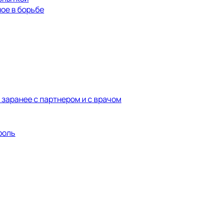
ое в борьбе
 заранее с партнером и с врачом
роль