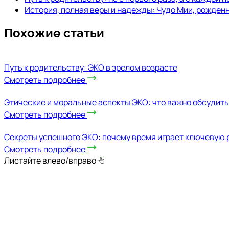
История, полная веры и надежды: Чудо Мии, рожденн
Похожие статьи
Путь к родительству: ЭКО в зрелом возрасте
Смотреть подробнее
Этические и моральные аспекты ЭКО: что важно обсудить
Смотреть подробнее
Секреты успешного ЭКО: почему время играет ключевую 
Смотреть подробнее
Листайте влево/вправо